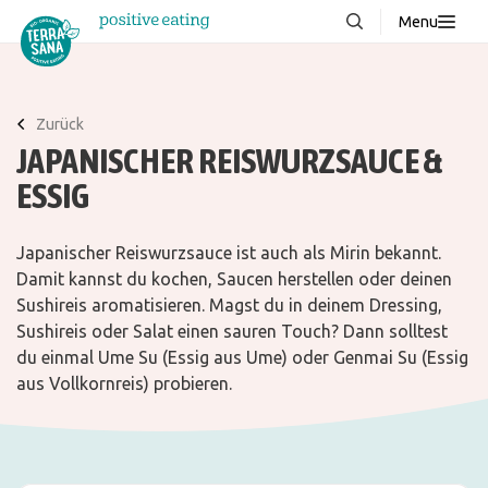
Menu
Über uns
NEU
Wissenswertes
Zurück
JAPANISCHER REISWURZSAUCE &
Produkte
ESSIG
FAQ
Rezepte
Japanischer Reiswurzsauce ist auch als Mirin bekannt.
Damit kannst du kochen, Saucen herstellen oder deinen
Kontakt
Sushireis aromatisieren. Magst du in deinem Dressing,
Sushireis oder Salat einen sauren Touch? Dann solltest
Downloads
du einmal Ume Su (Essig aus Ume) oder Genmai Su (Essig
aus Vollkornreis) probieren.