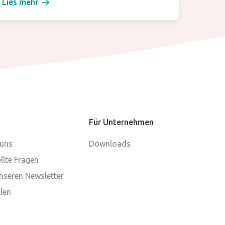
Lies mehr
Lies m
Für Unternehmen
 uns
Downloads
llte Fragen
nseren Newsletter
len