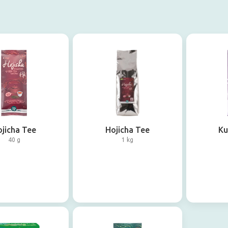
jicha Tee
Hojicha Tee
Ku
40 g
1 kg