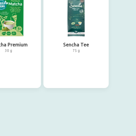
cha Premium
Sencha Tee
30 g
75 g