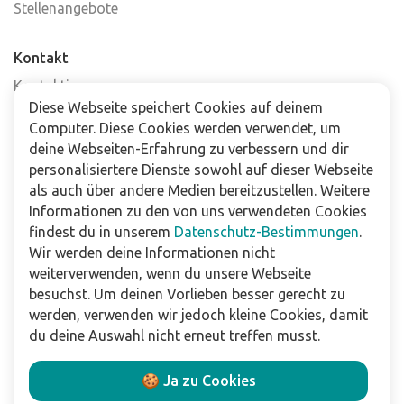
Stellenangebote
Kontakt
Kontaktiere uns
Diese Webseite speichert Cookies auf deinem
Häufig gestellte Fragen
Computer. Diese Cookies werden verwendet, um
Abonniere unseren Newsletter
deine Webseiten-Erfahrung zu verbessern und dir
Verkaufsstellen
personalisiertere Dienste sowohl auf dieser Webseite
als auch über andere Medien bereitzustellen. Weitere
Informationen zu den von uns verwendeten Cookies
Für Unternehmen
findest du in unserem
Datenschutz-Bestimmungen
.
Downloads
Wir werden deine Informationen nicht
weiterverwenden, wenn du unsere Webseite
Impressum
besuchst. Um deinen Vorlieben besser gerecht zu
Datenschutzbestimmungen
werden, verwenden wir jedoch kleine Cookies, damit
Allgemeine Verkaufs- und Lieferbedingungen
du deine Auswahl nicht erneut treffen musst.
Haftungsausschluss
🍪 Ja zu Cookies