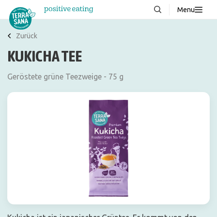
Menu
Über uns
NEU
Zurück
KUKICHA TEE
Wissenswertes
Produkte
Geröstete grüne Teezweige - 75 g
FAQ
Rezepte
Kontakt
Downloads