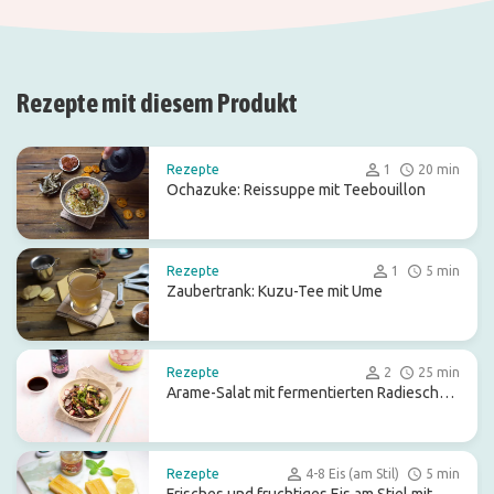
Rezepte mit diesem Produkt
Rezepte
1
20 min
Ochazuke: Reissuppe mit Teebouillon
Rezepte
1
5 min
Zaubertrank: Kuzu-Tee mit Ume
Rezepte
2
25 min
Arame-Salat mit fermentierten Radieschen
und Avocado
Rezepte
4-8 Eis (am Stil)
5 min