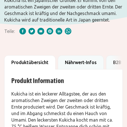
Kukicha ist ein japanischer Grüntee. Er kommt von den
aromatischen Zweigen der zweiten oder dritten Ernte. Der
Geschmack ist kräftig und der Nachgeschmack umami.
Kukicha wird auf traditionelle Art in Japan geerntet.
Teile:
Produktübersicht
Nährwert-Infos
B2B D
Produkt Information
Kukicha ist ein leckerer Alltagstee, der aus den
aromatischen Zweigen der zweiten oder dritten
Ernte produziert wird. Der Geschmack ist kräftig,
und im Abgang schmeckst du einen Hauch von
Umami. Den leckersten Kukicha kocht man mit ca.
75 °C heißem Wasser. Entspanne dich schön mit