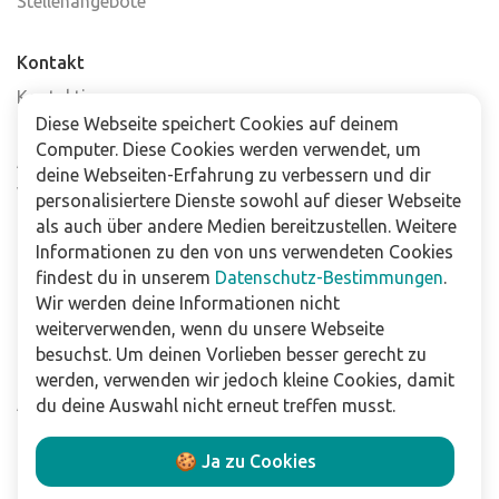
Stellenangebote
Kontakt
Kontaktiere uns
Diese Webseite speichert Cookies auf deinem
Häufig gestellte Fragen
Computer. Diese Cookies werden verwendet, um
Abonniere unseren Newsletter
deine Webseiten-Erfahrung zu verbessern und dir
Verkaufsstellen
personalisiertere Dienste sowohl auf dieser Webseite
als auch über andere Medien bereitzustellen. Weitere
Informationen zu den von uns verwendeten Cookies
Für Unternehmen
findest du in unserem
Datenschutz-Bestimmungen
.
Downloads
Wir werden deine Informationen nicht
weiterverwenden, wenn du unsere Webseite
Impressum
besuchst. Um deinen Vorlieben besser gerecht zu
Datenschutzbestimmungen
werden, verwenden wir jedoch kleine Cookies, damit
Allgemeine Verkaufs- und Lieferbedingungen
du deine Auswahl nicht erneut treffen musst.
Haftungsausschluss
🍪 Ja zu Cookies
Folge uns