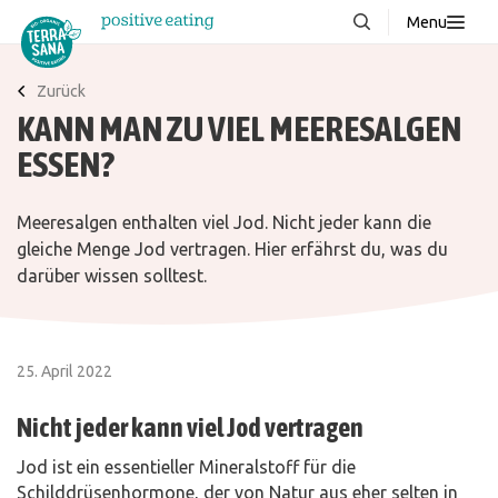
Menu
Über uns
NEU
Zurück
KANN MAN ZU VIEL MEERESALGEN
Wissenswertes
ESSEN?
Produkte
FAQ
Meeresalgen enthalten viel Jod. Nicht jeder kann die
Rezepte
gleiche Menge Jod vertragen. Hier erfährst du, was du
darüber wissen solltest.
Kontakt
Downloads
25. April 2022
Nicht jeder kann viel Jod vertragen
Jod ist ein essentieller Mineralstoff für die
Schilddrüsenhormone, der von Natur aus eher selten in