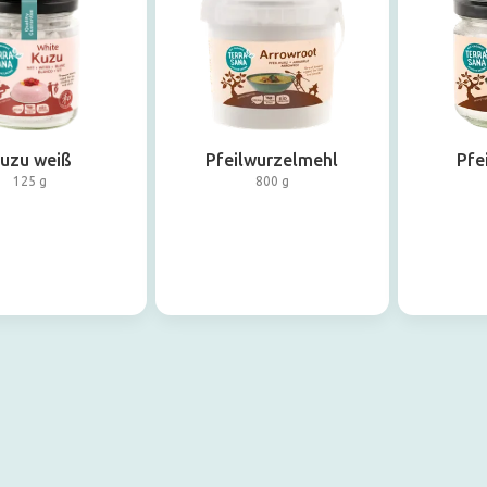
uzu weiß
Pfeilwurzelmehl
Pfe
125 g
800 g