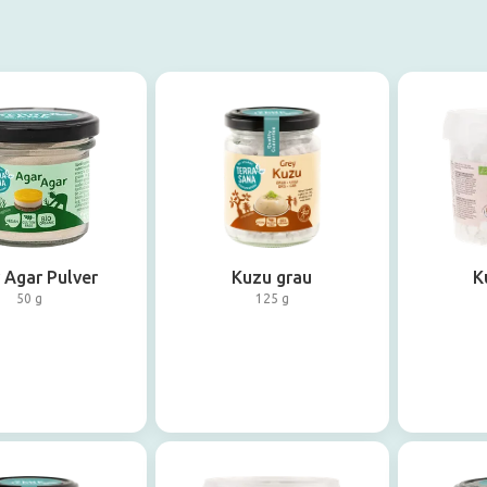
 Agar Pulver
Kuzu grau
K
50 g
125 g