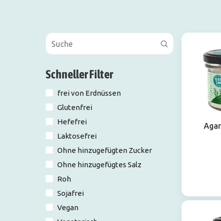
Schneller Filter
frei von Erdnüssen
Glutenfrei
Hefefrei
Agar
Laktosefrei
Ohne hinzugefügten Zucker
Ohne hinzugefügtes Salz
Roh
Sojafrei
Vegan