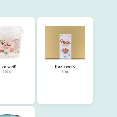
uzu weiß
Kuzu weiß
750 g
5 kg