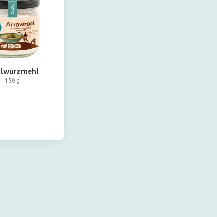
ilwurzmehl
150 g