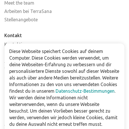
Meet the team
Arbeiten bei TerraSana
Stellenangebote
Kontakt
Kontaktiere uns
Diese Webseite speichert Cookies auf deinem
Häufig gestellte Fragen
Computer. Diese Cookies werden verwendet, um
Abonniere unseren Newsletter
deine Webseiten-Erfahrung zu verbessern und dir
Verkaufsstellen
personalisiertere Dienste sowohl auf dieser Webseite
als auch über andere Medien bereitzustellen. Weitere
Informationen zu den von uns verwendeten Cookies
Für Unternehmen
findest du in unserem
Datenschutz-Bestimmungen
.
Downloads
Wir werden deine Informationen nicht
weiterverwenden, wenn du unsere Webseite
Impressum
besuchst. Um deinen Vorlieben besser gerecht zu
Datenschutzbestimmungen
werden, verwenden wir jedoch kleine Cookies, damit
Allgemeine Verkaufs- und Lieferbedingungen
du deine Auswahl nicht erneut treffen musst.