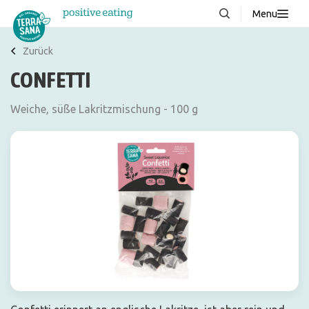
Menu
Über uns
NEU
Zurück
CONFETTI
Wissenswertes
Produkte
Weiche, süße Lakritzmischung - 100 g
FAQ
Rezepte
Kontakt
Downloads