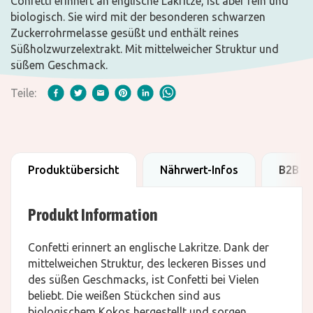
Confetti erinnert an englische Lakritze, ist aber rein und
biologisch. Sie wird mit der besonderen schwarzen
Zuckerrohrmelasse gesüßt und enthält reines
Süßholzwurzelextrakt. Mit mittelweicher Struktur und
süßem Geschmack.
Teile:
Produktübersicht
Nährwert-Infos
B2B D
Produkt Information
Confetti erinnert an englische Lakritze. Dank der
mittelweichen Struktur, des leckeren Bisses und
des süßen Geschmacks, ist Confetti bei Vielen
beliebt. Die weißen Stückchen sind aus
biologischem Kokos hergestellt und sorgen