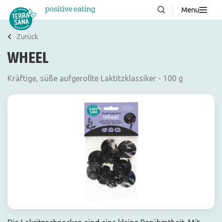
Menu
Über uns
NEU
Zurück
WHEEL
Wissenswertes
Produkte
Kräftige, süße aufgerollte Laktitzklassiker - 100 g
FAQ
Rezepte
Kontakt
Downloads