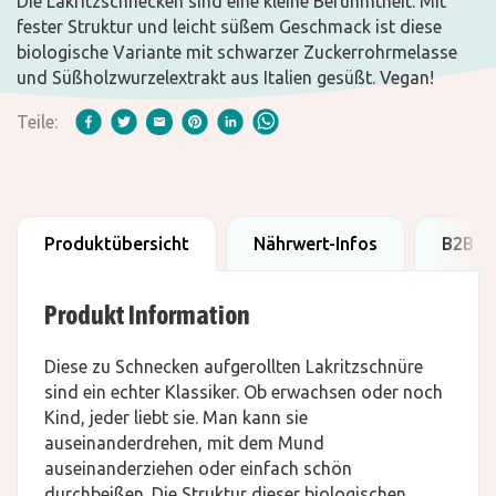
Die Lakritzschnecken sind eine kleine Berühmtheit. Mit
fester Struktur und leicht süßem Geschmack ist diese
biologische Variante mit schwarzer Zuckerrohrmelasse
und Süßholzwurzelextrakt aus Italien gesüßt. Vegan!
Teile:
Produktübersicht
Nährwert-Infos
B2B D
Produkt Information
Diese zu Schnecken aufgerollten Lakritzschnüre
sind ein echter Klassiker. Ob erwachsen oder noch
Kind, jeder liebt sie. Man kann sie
auseinanderdrehen, mit dem Mund
auseinanderziehen oder einfach schön
durchbeißen. Die Struktur dieser biologischen