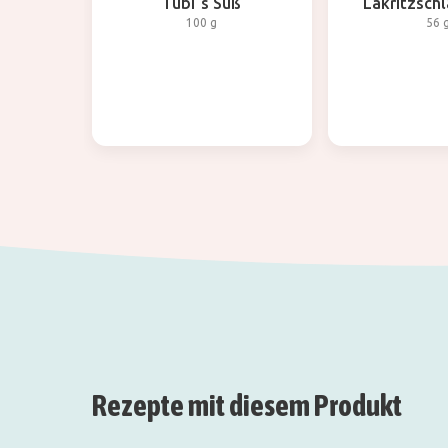
Tubi`s Süß
Lakritzsch
100 g
56 
Rezepte mit diesem Produkt