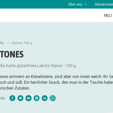
Über uns
Wissenswe
NEU
itz
Stones 100 g
STONES
ße harte glutenfreie Lakritz-Steine - 100 g
ones erinnern an Kieselsteine, sind aber von innen weich. Ihr
isch und süß. Ein herrlicher Snack, den man in der Tasche haben
erischen Zutaten.
ile: