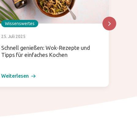
Wissenswertes
Wisse
25. Juli 2025
24. Juli
Schnell genießen: Wok-Rezepte und
Was is
Tipps für einfaches Kochen
verwen
Küche
Weiterlesen
Weiter