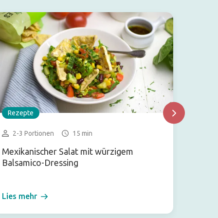
Rezepte
Rezep
2-3 Portionen
15 min
1 Gl
Mexikanischer Salat mit würzigem
Shake 
Balsamico-Dressing
Schok
Lies mehr
Lies m