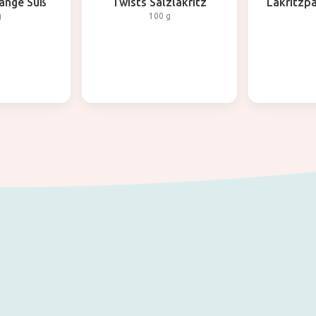
lange Süß
Twists Salzlakritz
Lakritzpa
g
100 g