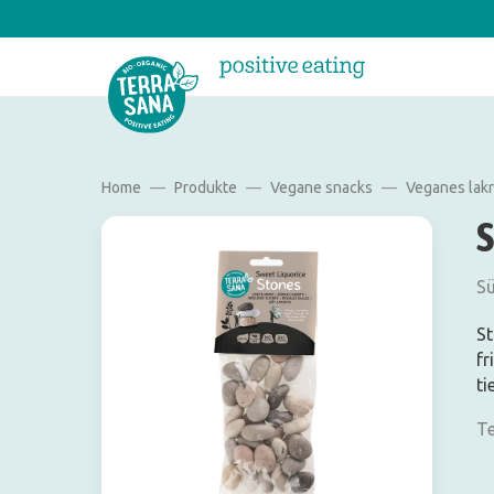
Home
Produkte
Vegane snacks
Veganes lakr
Sü
St
fr
ti
Te