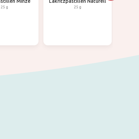
stillen Minze
Lakritzpastillen Naturell
25 g
25 g