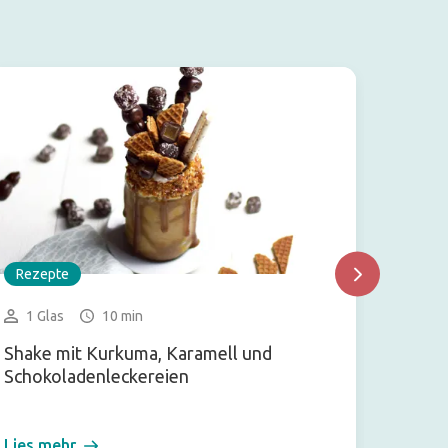
Rezepte
Rezep
1 Glas
10 min
2-3 
Shake mit Kurkuma, Karamell und
Banane
Schokoladenleckereien
Lies mehr
Lies m