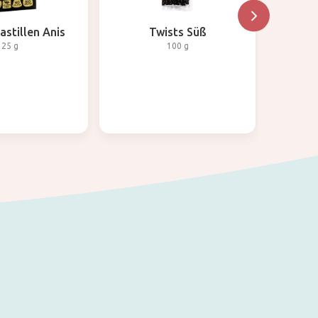
astillen Anis
Twists Süß
Lakrit
25 g
100 g