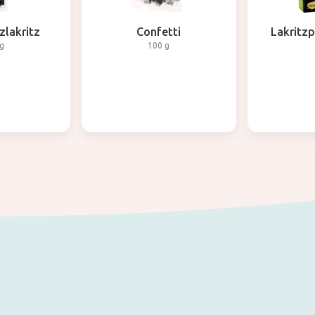
zlakritz
Confetti
Lakritzp
g
100 g