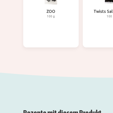
ZOO
Twists Sal
100 g
100 
Rezepte mit diesem Produkt