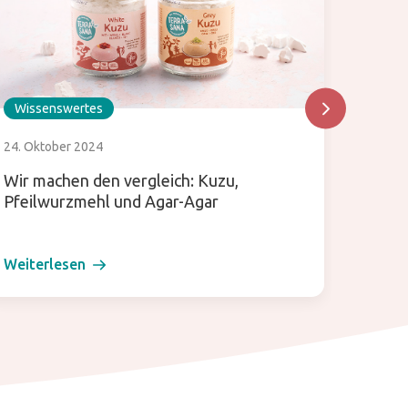
Wissenswertes
Wisse
24. Oktober 2024
26. Sep
Wir machen den vergleich: Kuzu,
Big ne
Pfeilwurzmehl und Agar-Agar
Süßwa
Weiterlesen
Weiter