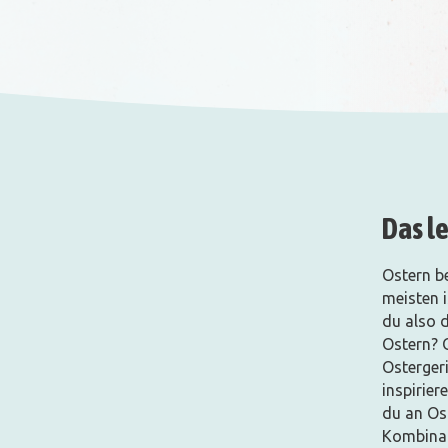
Das l
Ostern b
meisten i
du also 
Ostern? 
Ostergeri
inspirier
du an Ost
Kombinat