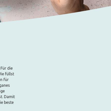
Für die
ie füllst
n für
eganes
ige
st. Damit
ie beste