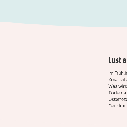
Lust 
Im Frühli
Kreativi
Was wirs
Torte daz
Osterreze
Gerichte