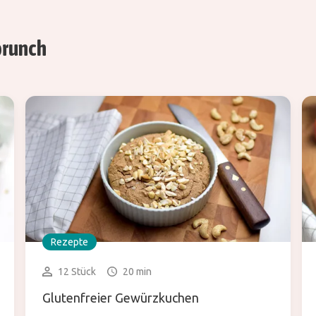
brunch
Rezepte
12 Stück
20 min
Glutenfreier Gewürzkuchen