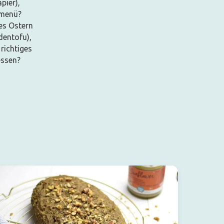
pier),
rmenü?
es Ostern
dentofu),
richtiges
essen?