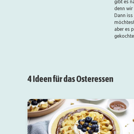
gibt es 
denn wir 
Dann iss
möchtest,
aber es p
gekochtes
4 Ideen für das Osteressen