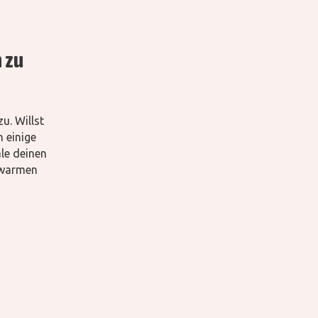
n zu
u. Willst
 einige
le deinen
m warmen