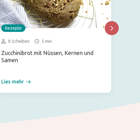
Rezepte
Rezep
8 Scheiben
5 min
8-10
Zucchinibrot mit Nüssen, Kernen und
Frühst
Samen
Lies mehr
Lies m