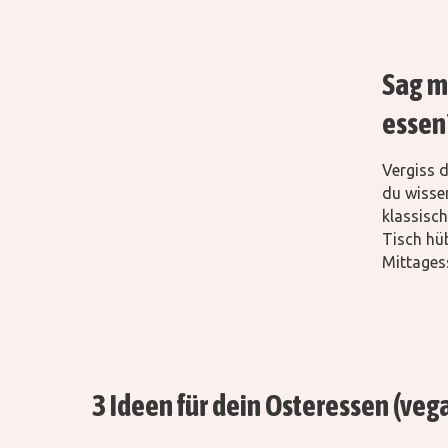
Sag mi
essen
Vergiss d
du wisse
klassisc
Tisch hü
Mittages
3 Ideen für dein Osteressen (veg