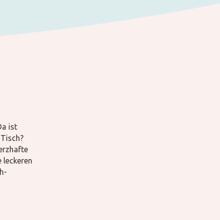
a ist
 Tisch?
erzhafte
e leckeren
h-