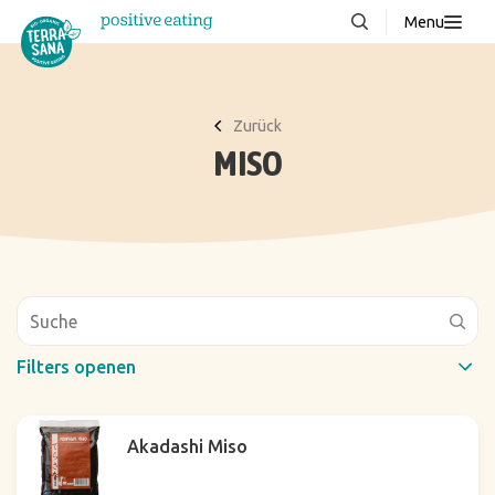
Menu
Über uns
NEU
Wissenswertes
Zurück
MISO
Produkte
FAQ
Rezepte
Kontakt
Downloads
Filters openen
Schneller Filter
Akadashi Miso