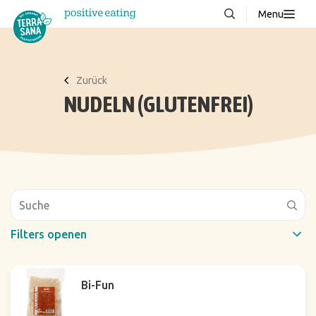
Menu
Über uns
NEU
Wissenswertes
Zurück
NUDELN (GLUTENFREI)
Produkte
FAQ
Rezepte
Kontakt
Downloads
Filters openen
Schneller Filter
Bi-Fun