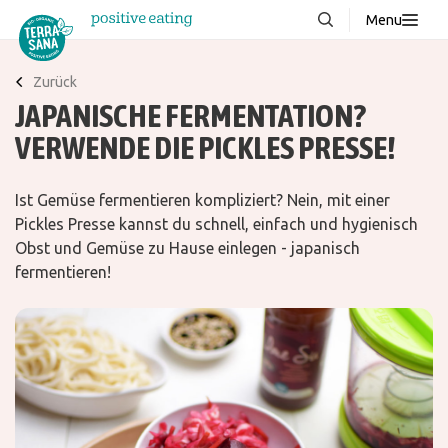
Menu
Über uns
NEU
Zurück
JAPANISCHE FERMENTATION?
Wissenswertes
VERWENDE DIE PICKLES PRESSE!
Produkte
FAQ
Ist Gemüse fermentieren kompliziert? Nein, mit einer
Rezepte
Pickles Presse kannst du schnell, einfach und hygienisch
Obst und Gemüse zu Hause einlegen - japanisch
Kontakt
fermentieren!
Downloads