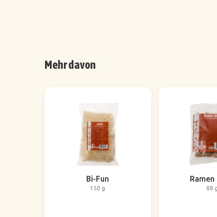
Mehr davon
Bi-Fun
Ramen 
150 g
88 