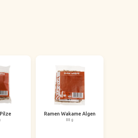
Pilze
Ramen Wakame Algen
g
88 g