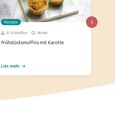
Rezepte
Rezep
8-10 Muffins
40 min
3-4 
Frühstücksmuffins mit Karotte
Vegane
Lies mehr
Lies m