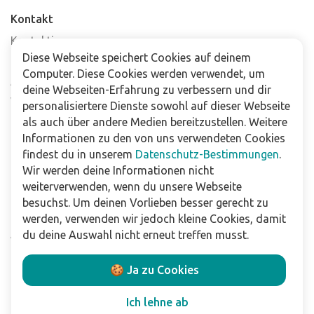
Kontakt
Kontaktiere uns
Diese Webseite speichert Cookies auf deinem
Häufig gestellte Fragen
Computer. Diese Cookies werden verwendet, um
Abonniere unseren Newsletter
deine Webseiten-Erfahrung zu verbessern und dir
Verkaufsstellen
personalisiertere Dienste sowohl auf dieser Webseite
als auch über andere Medien bereitzustellen. Weitere
Informationen zu den von uns verwendeten Cookies
Für Unternehmen
findest du in unserem
Datenschutz-Bestimmungen
.
Downloads
Wir werden deine Informationen nicht
weiterverwenden, wenn du unsere Webseite
Impressum
besuchst. Um deinen Vorlieben besser gerecht zu
Datenschutzbestimmungen
werden, verwenden wir jedoch kleine Cookies, damit
Allgemeine Verkaufs- und Lieferbedingungen
du deine Auswahl nicht erneut treffen musst.
Haftungsausschluss
🍪 Ja zu Cookies
Folge uns
Ich lehne ab