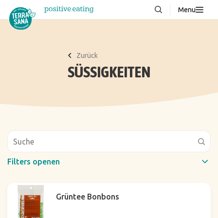
Menu
Über uns
NEU
Wissenswertes
Zurück
SÜSSIGKEITEN
Produkte
FAQ
Rezepte
Kontakt
Downloads
Filters openen
Schneller Filter
Grüntee Bonbons