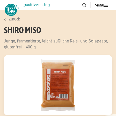
Menu
Über uns
NEU
Zurück
SHIRO MISO
Wissenswertes
Produkte
Junge, fermentierte, leicht süßliche Reis- und Sojapaste,
glutenfrei - 400 g
FAQ
Rezepte
Kontakt
Downloads