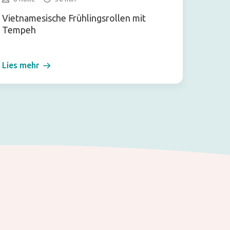
Vietnamesische Frühlingsrollen mit
Geröst
Tempeh
Lies mehr
Lies m