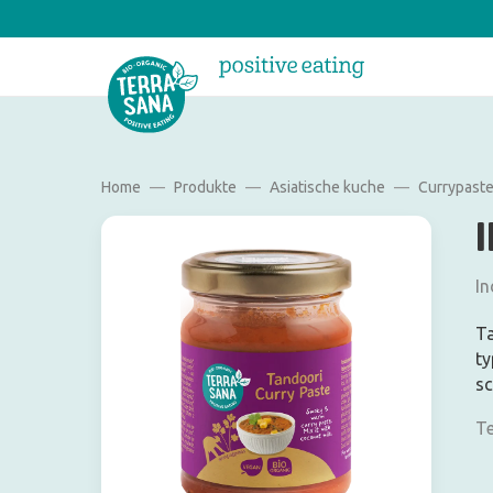
Home
Produkte
Asiatische kuche
Currypast
In
Ta
ty
sc
Te