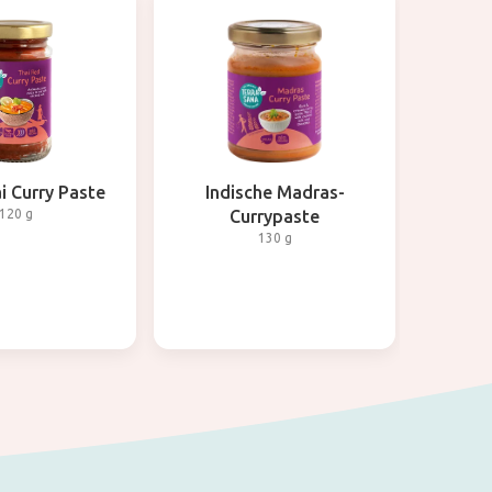
i Curry Paste
Indische Madras-
120 g
Currypaste
130 g