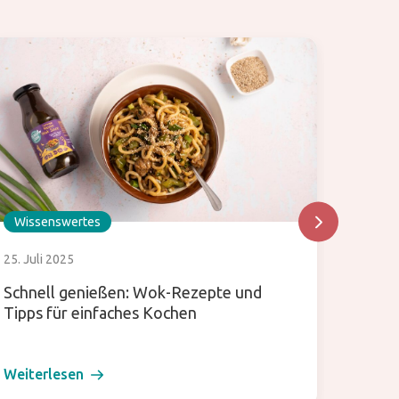
Wissenswertes
Wisse
25. Juli 2025
30. Mai
Schnell genießen: Wok-Rezepte und
Japani
Tipps für einfaches Kochen
zwisc
Weiterlesen
Weiter