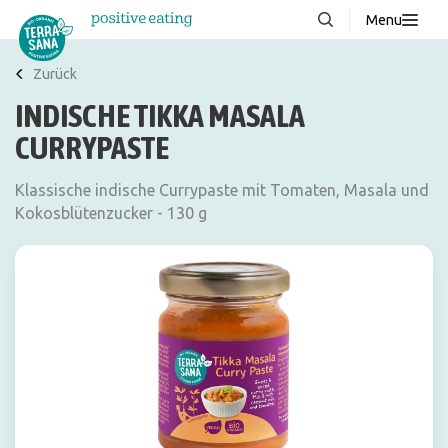
Menu
Über uns
NEU
Zurück
INDISCHE TIKKA MASALA
Wissenswertes
CURRYPASTE
Produkte
FAQ
Klassische indische Currypaste mit Tomaten, Masala und
Kokosblütenzucker - 130 g
Rezepte
Kontakt
Downloads