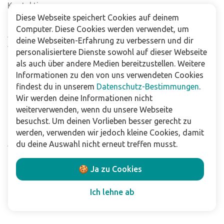
Kontaktiere uns
Diese Webseite speichert Cookies auf deinem
Häufig gestellte Fragen
Computer. Diese Cookies werden verwendet, um
Abonniere unseren Newsletter
deine Webseiten-Erfahrung zu verbessern und dir
Verkaufsstellen
personalisiertere Dienste sowohl auf dieser Webseite
als auch über andere Medien bereitzustellen. Weitere
Informationen zu den von uns verwendeten Cookies
Für Unternehmen
findest du in unserem
Datenschutz-Bestimmungen
.
Downloads
Wir werden deine Informationen nicht
weiterverwenden, wenn du unsere Webseite
Impressum
besuchst. Um deinen Vorlieben besser gerecht zu
Datenschutzbestimmungen
werden, verwenden wir jedoch kleine Cookies, damit
Allgemeine Verkaufs- und Lieferbedingungen
du deine Auswahl nicht erneut treffen musst.
Haftungsausschluss
🍪 Ja zu Cookies
Folge uns
Ich lehne ab