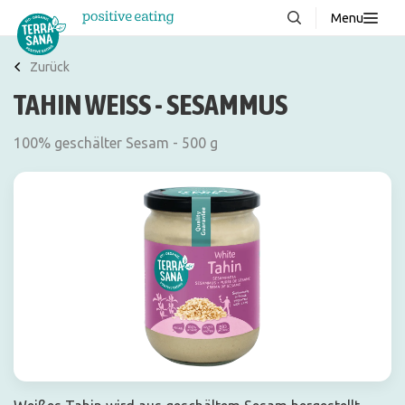
Menu
Über uns
NEU
Zurück
TAHIN WEISS - SESAMMUS
Wissenswertes
Produkte
100% geschälter Sesam - 500 g
FAQ
Rezepte
Kontakt
Downloads