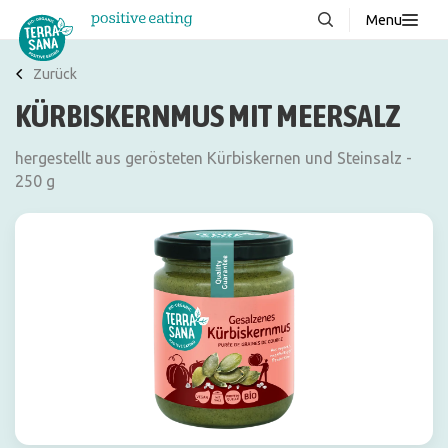
Menu
Über uns
NEU
Zurück
KÜRBISKERNMUS MIT MEERSALZ
Wissenswertes
Produkte
hergestellt aus gerösteten Kürbiskernen und Steinsalz -
250 g
FAQ
Rezepte
Kontakt
Downloads