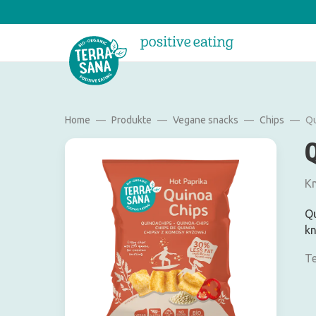
Home
Produkte
Vegane snacks
Chips
Qu
Kn
Qu
kn
Te