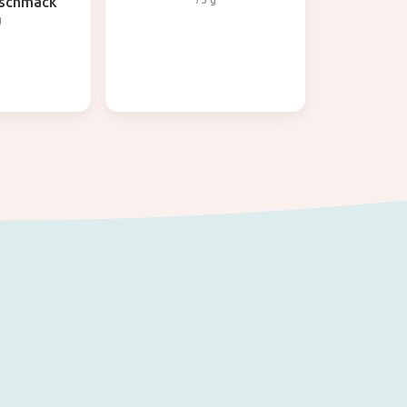
eschmack
g