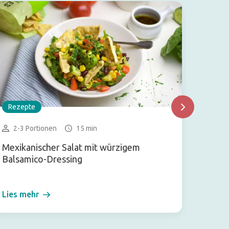
Rezepte
Rezep
2-3 Portionen
15 min
1 Gl
Mexikanischer Salat mit würzigem
Shake 
Balsamico-Dressing
Schok
Lies mehr
Lies m