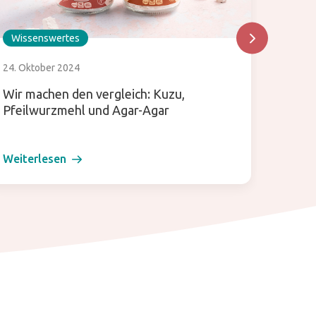
Wissenswertes
Wisse
24. Oktober 2024
30. Dez
Wir machen den vergleich: Kuzu,
Diese 
Pfeilwurzmehl und Agar-Agar
Weiterlesen
Weiter