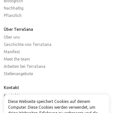
Biologisch
Nachhaltig
Pflanzlich
Über TerraSana
Über uns
Geschichte von TerraSana
Manifest
Meet the team
Arbeiten bei TerraSana
Stellenangebote
Kontakt
Kontaktiere uns
Diese Webseite speichert Cookies auf deinem
Häufig gestellte Fragen
Computer. Diese Cookies werden verwendet, um
Abonniere unseren Newsletter