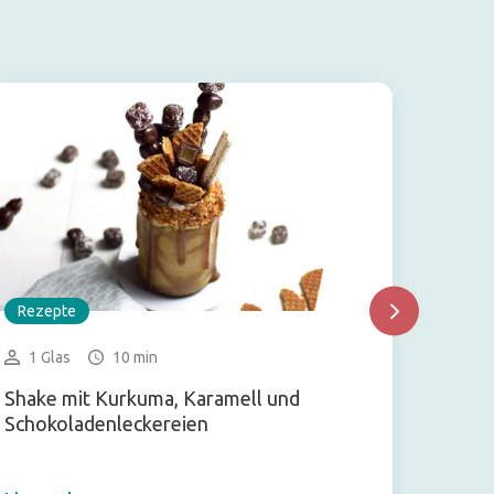
Rezepte
Rezep
1 Glas
10 min
2-3 
Shake mit Kurkuma, Karamell und
Banane
Schokoladenleckereien