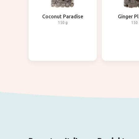
Coconut Paradise
Ginger P
150 g
150 