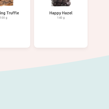
ng Truffle
Happy Hazel
100 g
140 g