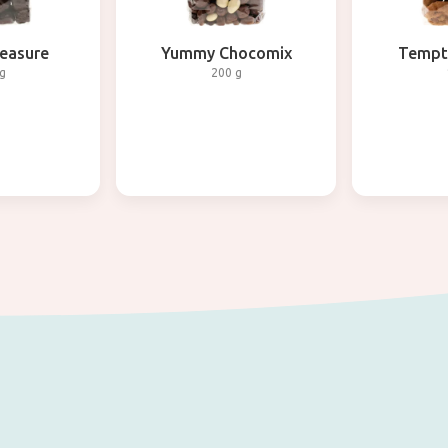
leasure
Yummy Chocomix
Tempti
g
200 g