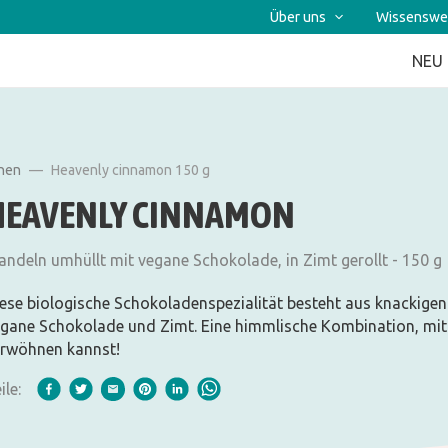
Über uns
Wissenswe
NEU
inen
Heavenly cinnamon 150 g
HEAVENLY CINNAMON
ndeln umhüllt mit vegane Schokolade, in Zimt gerollt - 150 g
ese biologische Schokoladenspezialität besteht aus knackige
gane Schokolade und Zimt. Eine himmlische Kombination, mit d
rwöhnen kannst!
ile: