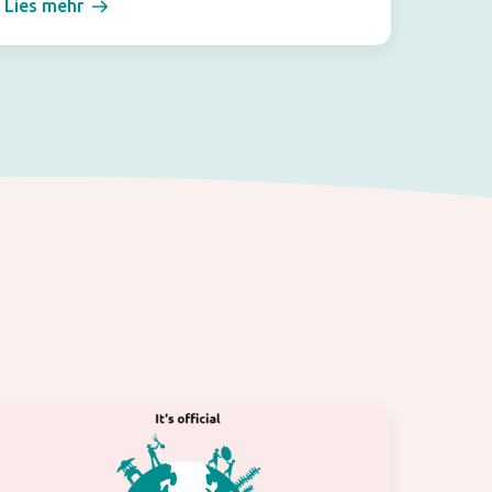
Lies mehr
Lies m