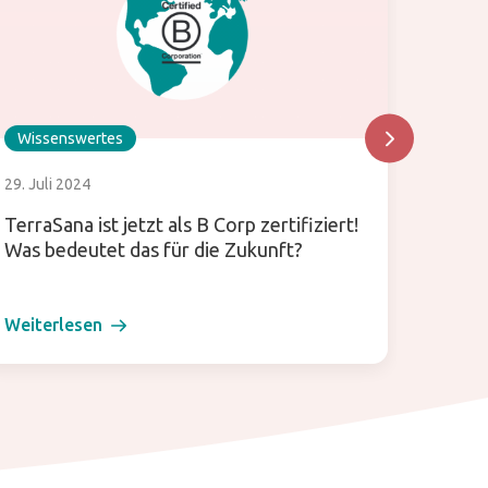
Wissenswertes
Wisse
29. Juli 2024
24. Okt
TerraSana ist jetzt als B Corp zertifiziert!
Wir ma
Was bedeutet das für die Zukunft?
Pfeil
Weiterlesen
Weiter