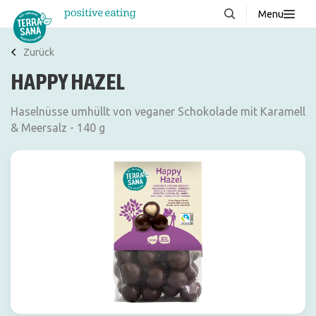
Menu
Über uns
NEU
Zurück
HAPPY HAZEL
Wissenswertes
Produkte
Haselnüsse umhüllt von veganer Schokolade mit Karamell
& Meersalz - 140 g
FAQ
Rezepte
Kontakt
Downloads