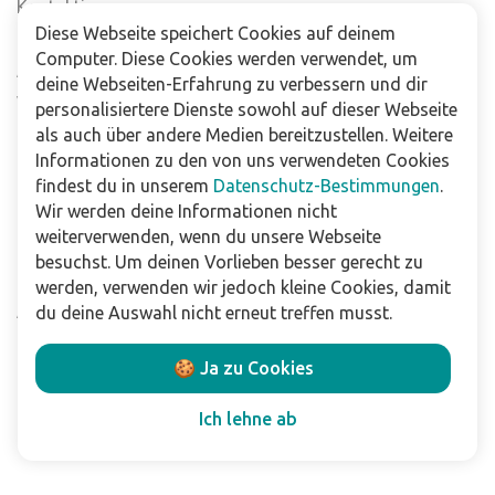
Kontaktiere uns
Diese Webseite speichert Cookies auf deinem
Häufig gestellte Fragen
Computer. Diese Cookies werden verwendet, um
Abonniere unseren Newsletter
deine Webseiten-Erfahrung zu verbessern und dir
Verkaufsstellen
personalisiertere Dienste sowohl auf dieser Webseite
als auch über andere Medien bereitzustellen. Weitere
Informationen zu den von uns verwendeten Cookies
Für Unternehmen
findest du in unserem
Datenschutz-Bestimmungen
.
Downloads
Wir werden deine Informationen nicht
weiterverwenden, wenn du unsere Webseite
Impressum
besuchst. Um deinen Vorlieben besser gerecht zu
Datenschutzbestimmungen
werden, verwenden wir jedoch kleine Cookies, damit
Allgemeine Verkaufs- und Lieferbedingungen
du deine Auswahl nicht erneut treffen musst.
Haftungsausschluss
🍪 Ja zu Cookies
Folge uns
Ich lehne ab