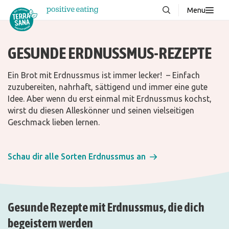
Menu
Über uns
NEU
GESUNDE ERDNUSSMUS-REZEPTE
Wissenswertes
Produkte
Ein Brot mit Erdnussmus ist immer lecker! – Einfach
zuzubereiten, nahrhaft, sättigend und immer eine gute
FAQ
Idee. Aber wenn du erst einmal mit Erdnussmus kochst,
wirst du diesen Alleskönner und seinen vielseitigen
Rezepte
Geschmack lieben lernen.
Kontakt
Schau dir alle Sorten Erdnussmus an
Downloads
Gesunde Rezepte mit Erdnussmus, die dich
begeistern werden