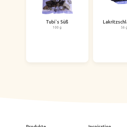
Tubi`s Süß
Lakritzsch
100 g
56 
Produkte
Inspiration