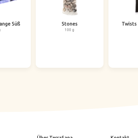
lange Süß
Stones
Twists 
g
100 g
Über TerraSana
Kontakt