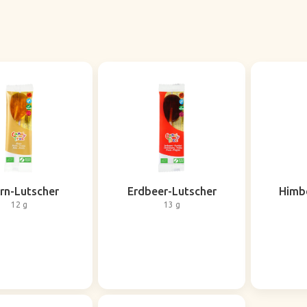
rn-Lutscher
Erdbeer-Lutscher
Himb
12 g
13 g