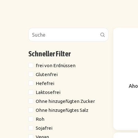
Schneller Filter
frei von Erdnüssen
Glutenfrei
Hefefrei
Aho
Laktosefrei
Ohne hinzugefügten Zucker
Ohne hinzugefügtes Salz
Roh
Sojafrei
Vegan