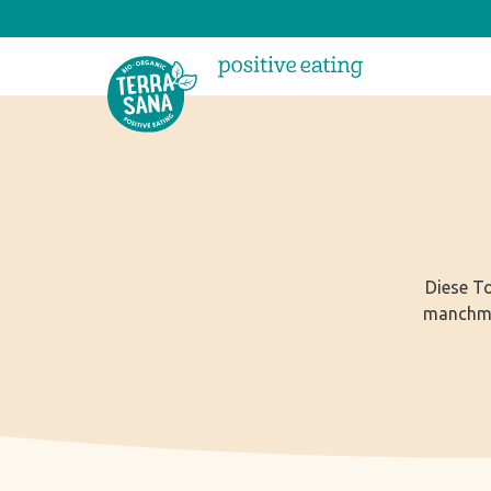
Diese To
manchma