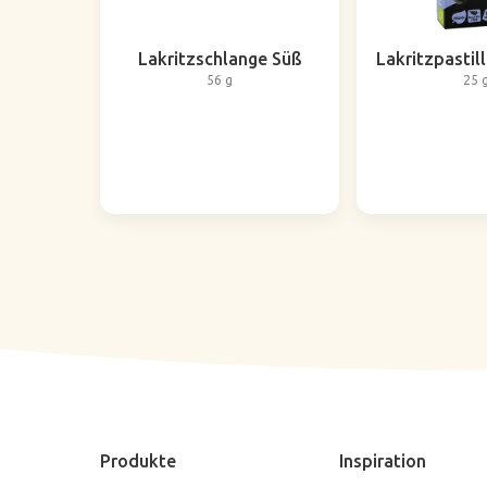
Lakritzschlange Süß
Lakritzpastil
56 g
25 
Produkte
Inspiration