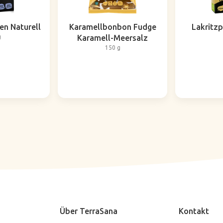
len Naturell
Karamellbonbon Fudge
Lakritzp
g
Karamell-Meersalz
150 g
Über TerraSana
Kontakt