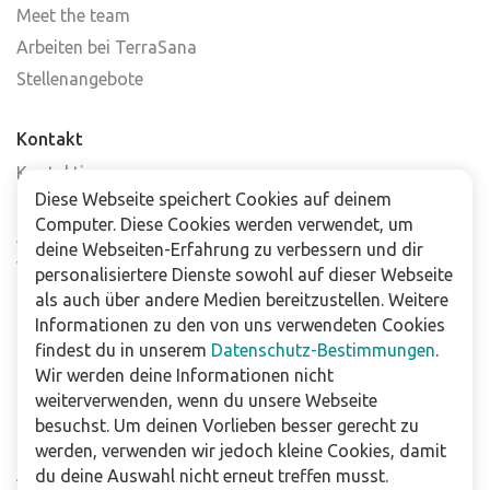
Meet the team
Arbeiten bei TerraSana
Stellenangebote
Kontakt
Kontaktiere uns
Diese Webseite speichert Cookies auf deinem
Häufig gestellte Fragen
Computer. Diese Cookies werden verwendet, um
Abonniere unseren Newsletter
deine Webseiten-Erfahrung zu verbessern und dir
Verkaufsstellen
personalisiertere Dienste sowohl auf dieser Webseite
als auch über andere Medien bereitzustellen. Weitere
Informationen zu den von uns verwendeten Cookies
Für Unternehmen
findest du in unserem
Datenschutz-Bestimmungen
.
Downloads
Wir werden deine Informationen nicht
weiterverwenden, wenn du unsere Webseite
Impressum
besuchst. Um deinen Vorlieben besser gerecht zu
Datenschutzbestimmungen
werden, verwenden wir jedoch kleine Cookies, damit
Allgemeine Verkaufs- und Lieferbedingungen
du deine Auswahl nicht erneut treffen musst.