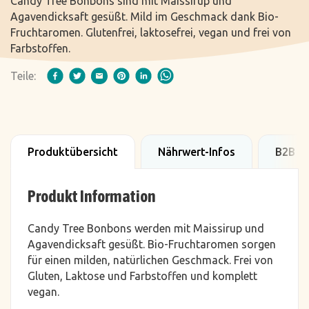
Candy Tree Bonbons sind mit Maissirup und
Agavendicksaft gesüßt. Mild im Geschmack dank Bio-
Fruchtaromen. Glutenfrei, laktosefrei, vegan und frei von
Farbstoffen.
Teile:
Produktübersicht
Nährwert-Infos
B2B D
Produkt Information
Candy Tree Bonbons werden mit Maissirup und
Agavendicksaft gesüßt. Bio-Fruchtaromen sorgen
für einen milden, natürlichen Geschmack. Frei von
Gluten, Laktose und Farbstoffen und komplett
vegan.