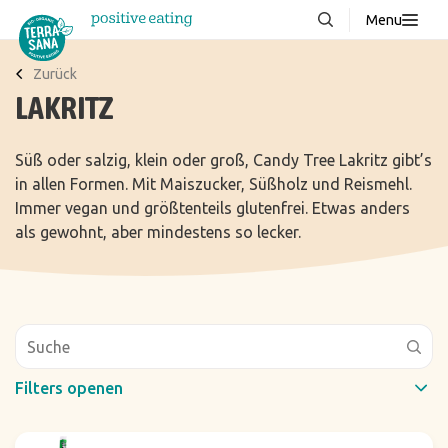
Menu
Über uns
NEU
Zurück
LAKRITZ
Wissenswertes
Produkte
Süß oder salzig, klein oder groß, Candy Tree Lakritz gibt’s
in allen Formen. Mit Maiszucker, Süßholz und Reismehl.
FAQ
Immer vegan und größtenteils glutenfrei. Etwas anders
Rezepte
als gewohnt, aber mindestens so lecker.
Kontakt
Downloads
Filters openen
Schneller Filter