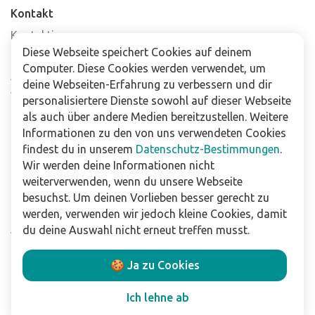
Kontakt
Kontaktiere uns
Diese Webseite speichert Cookies auf deinem
Häufig gestellte Fragen
Computer. Diese Cookies werden verwendet, um
Abonniere unseren Newsletter
deine Webseiten-Erfahrung zu verbessern und dir
Verkaufsstellen
personalisiertere Dienste sowohl auf dieser Webseite
als auch über andere Medien bereitzustellen. Weitere
Informationen zu den von uns verwendeten Cookies
Für Unternehmen
findest du in unserem
Datenschutz-Bestimmungen
.
Downloads
Wir werden deine Informationen nicht
weiterverwenden, wenn du unsere Webseite
Impressum
besuchst. Um deinen Vorlieben besser gerecht zu
Datenschutzbestimmungen
werden, verwenden wir jedoch kleine Cookies, damit
Allgemeine Verkaufs- und Lieferbedingungen
du deine Auswahl nicht erneut treffen musst.
Haftungsausschluss
🍪 Ja zu Cookies
Folge uns
Ich lehne ab