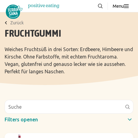
Menu
Über uns
NEU
Zurück
FRUCHTGUMMI
Wissenswertes
Produkte
Weiches Fruchtsüß in drei Sorten: Erdbeere, Himbeere und
Kirsche. Ohne Farbstoffe, mit echtem Fruchtaroma.
FAQ
Vegan, glutenfrei und genauso lecker wie sie aussehen.
Rezepte
Perfekt für langes Naschen.
Kontakt
Downloads
Filters openen
Schneller Filter