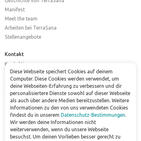
Geschichte von TerraSana
Manifest
Meet the team
Arbeiten bei TerraSana
Stellenangebote
Kontakt
Kontaktiere uns
Diese Webseite speichert Cookies auf deinem
Häufig gestellte Fragen
Computer. Diese Cookies werden verwendet, um
Abonniere unseren Newsletter
deine Webseiten-Erfahrung zu verbessern und dir
Verkaufsstellen
personalisiertere Dienste sowohl auf dieser Webseite
als auch über andere Medien bereitzustellen. Weitere
Informationen zu den von uns verwendeten Cookies
Für Unternehmen
findest du in unserem
Datenschutz-Bestimmungen
.
Downloads
Wir werden deine Informationen nicht
weiterverwenden, wenn du unsere Webseite
Impressum
besuchst. Um deinen Vorlieben besser gerecht zu