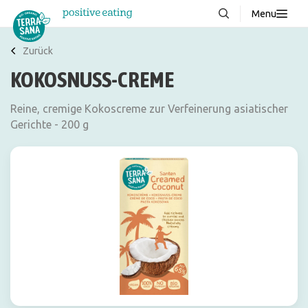
Menu
Über uns
NEU
Zurück
KOKOSNUSS-CREME
Wissenswertes
Produkte
Reine, cremige Kokoscreme zur Verfeinerung asiatischer
Gerichte - 200 g
FAQ
Rezepte
Kontakt
Downloads