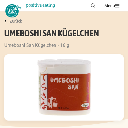
Menu
Über uns
NEU
Zurück
UMEBOSHI SAN KÜGELCHEN
Wissenswertes
Produkte
Umeboshi San Kügelchen - 16 g
FAQ
Rezepte
Kontakt
Downloads