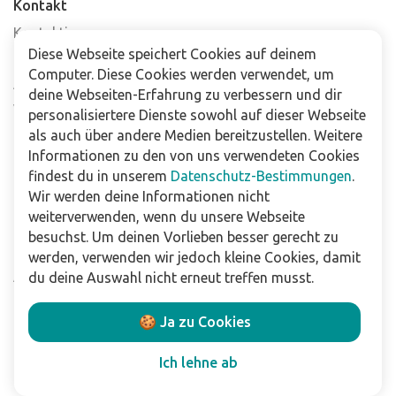
Kontakt
Kontaktiere uns
Diese Webseite speichert Cookies auf deinem
Häufig gestellte Fragen
Computer. Diese Cookies werden verwendet, um
Abonniere unseren Newsletter
deine Webseiten-Erfahrung zu verbessern und dir
Verkaufsstellen
personalisiertere Dienste sowohl auf dieser Webseite
als auch über andere Medien bereitzustellen. Weitere
Informationen zu den von uns verwendeten Cookies
Für Unternehmen
findest du in unserem
Datenschutz-Bestimmungen
.
Downloads
Wir werden deine Informationen nicht
weiterverwenden, wenn du unsere Webseite
Impressum
besuchst. Um deinen Vorlieben besser gerecht zu
Datenschutzbestimmungen
werden, verwenden wir jedoch kleine Cookies, damit
Allgemeine Verkaufs- und Lieferbedingungen
du deine Auswahl nicht erneut treffen musst.
Haftungsausschluss
🍪 Ja zu Cookies
Folge uns
Ich lehne ab