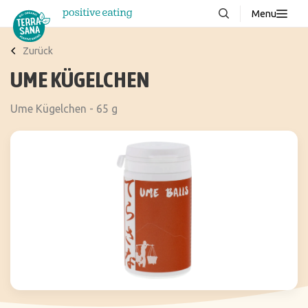
Menu
Über uns
NEU
Zurück
UME KÜGELCHEN
Wissenswertes
Produkte
Ume Kügelchen - 65 g
FAQ
Rezepte
Kontakt
Downloads