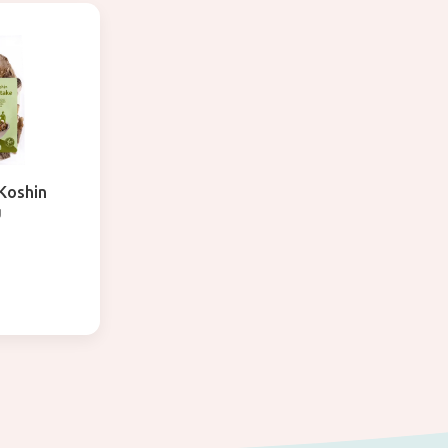
 Koshin
g