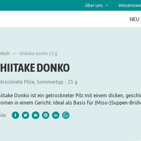
Über uns
Wissenswe
NEU
ettich
Shiitake donko 25 g
SHIITAKE DONKO
trocknete Pilze, Sommertyp - 25 g
iitake Donko ist ein getrockneter Pilz mit einem dicken, geschl
omen in einem Gericht. Ideal als Basis für (Miso-)Suppen-Brüh
ile: