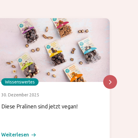
Wissenswertes
Wisse
30. Dezember 2025
24. Okt
Diese Pralinen sind jetzt vegan!
Wir ma
Pfeil
Weiterlesen
Weiter