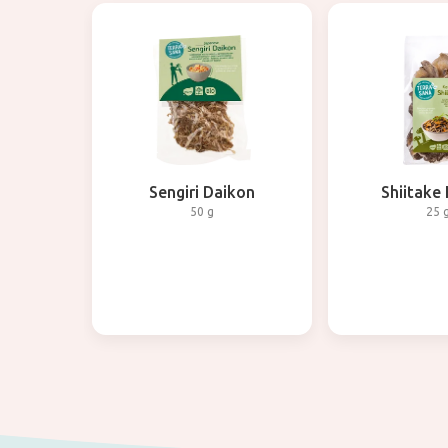
Sengiri Daikon
Shiitake
50 g
25 