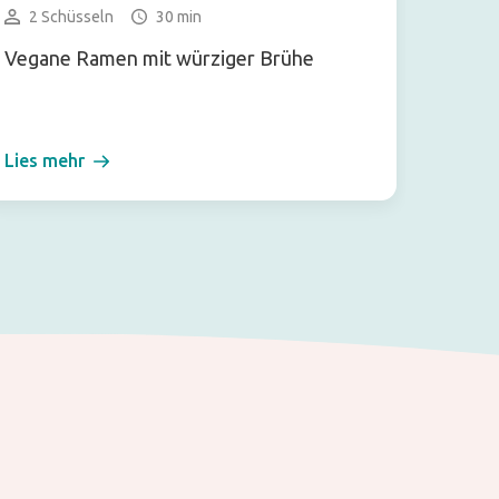
2 Schüsseln
30 min
6 Ro
Vegane Ramen mit würziger Brühe
Vietna
Temp
Lies mehr
Lies m