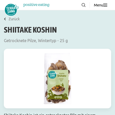
Menu
Über uns
NEU
Zurück
SHIITAKE KOSHIN
Wissenswertes
Produkte
Getrocknete Pilze, Wintertyp - 25 g
FAQ
Rezepte
Kontakt
Downloads