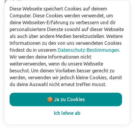
Kontaktiere uns
Diese Webseite speichert Cookies auf deinem
Häufig gestellte Fragen
Computer. Diese Cookies werden verwendet, um
Abonniere unseren Newsletter
deine Webseiten-Erfahrung zu verbessern und dir
Verkaufsstellen
personalisiertere Dienste sowohl auf dieser Webseite
als auch über andere Medien bereitzustellen. Weitere
Informationen zu den von uns verwendeten Cookies
Für Unternehmen
findest du in unserem
Datenschutz-Bestimmungen
.
Downloads
Wir werden deine Informationen nicht
weiterverwenden, wenn du unsere Webseite
Impressum
besuchst. Um deinen Vorlieben besser gerecht zu
Datenschutzbestimmungen
werden, verwenden wir jedoch kleine Cookies, damit
Allgemeine Verkaufs- und Lieferbedingungen
du deine Auswahl nicht erneut treffen musst.
Haftungsausschluss
🍪 Ja zu Cookies
Folge uns
Ich lehne ab