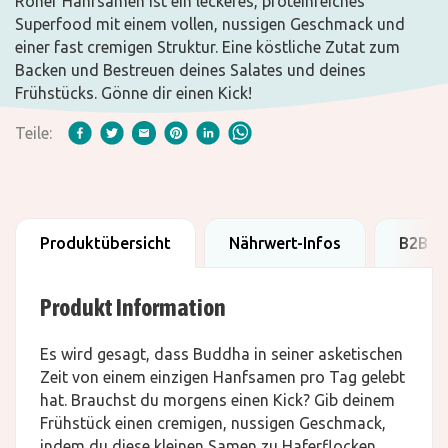
Roher Hanfsamen ist ein leckeres, proteinreiches
Superfood mit einem vollen, nussigen Geschmack und
einer fast cremigen Struktur. Eine köstliche Zutat zum
Backen und Bestreuen deines Salates und deines
Frühstücks. Gönne dir einen Kick!
Teile:
Produktübersicht
Nährwert-Infos
B2B D
Produkt Information
Es wird gesagt, dass Buddha in seiner asketischen
Zeit von einem einzigen Hanfsamen pro Tag gelebt
hat. Brauchst du morgens einen Kick? Gib deinem
Frühstück einen cremigen, nussigen Geschmack,
indem du diese kleinen Samen zu Haferflocken,