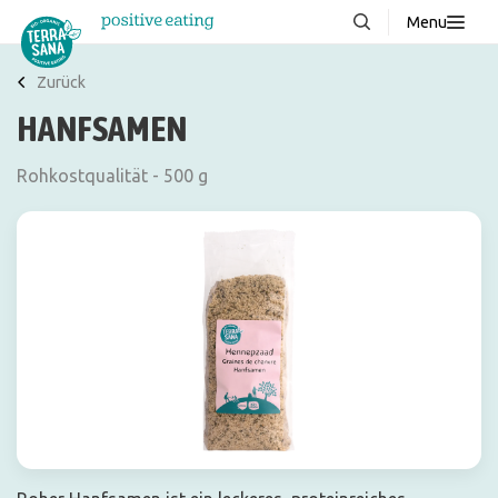
Menu
Über uns
NEU
Zurück
HANFSAMEN
Wissenswertes
Produkte
Rohkostqualität - 500 g
FAQ
Rezepte
Kontakt
Downloads