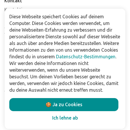
Kontakt
Kontaktiere uns
Diese Webseite speichert Cookies auf deinem
Häufig gestellte Fragen
Computer. Diese Cookies werden verwendet, um
Abonniere unseren Newsletter
deine Webseiten-Erfahrung zu verbessern und dir
Verkaufsstellen
personalisiertere Dienste sowohl auf dieser Webseite
als auch über andere Medien bereitzustellen. Weitere
Informationen zu den von uns verwendeten Cookies
Für Unternehmen
findest du in unserem
Datenschutz-Bestimmungen
.
Downloads
Wir werden deine Informationen nicht
weiterverwenden, wenn du unsere Webseite
Impressum
besuchst. Um deinen Vorlieben besser gerecht zu
Datenschutzbestimmungen
werden, verwenden wir jedoch kleine Cookies, damit
Allgemeine Verkaufs- und Lieferbedingungen
du deine Auswahl nicht erneut treffen musst.
Haftungsausschluss
🍪 Ja zu Cookies
Folge uns
Ich lehne ab