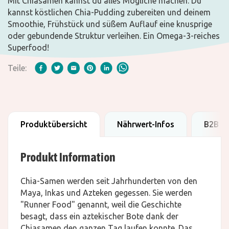
Mit Chiasamen kannst du alles Mögliche machen. Du
kannst köstlichen Chia-Pudding zubereiten und deinem
Smoothie, Frühstück und süßem Auflauf eine knusprige
oder gebundende Struktur verleihen. Ein Omega-3-reiches
Superfood!
Teile:
Produktübersicht
Nährwert-Infos
B2B D
Produkt Information
Chia-Samen werden seit Jahrhunderten von den
Maya, Inkas und Azteken gegessen. Sie werden
"Runner Food" genannt, weil die Geschichte
besagt, dass ein aztekischer Bote dank der
Chiasamen den ganzen Tag laufen konnte. Das