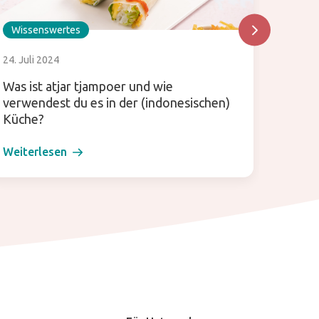
Wissenswertes
Wisse
24. Juli 2024
30. Dez
Was ist atjar tjampoer und wie
Diese 
verwendest du es in der (indonesischen)
Küche?
Weiterlesen
Weiter