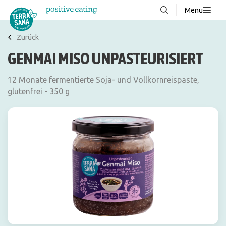
Menu
Über uns
NEU
Zurück
GENMAI MISO UNPASTEURISIERT
Wissenswertes
Produkte
12 Monate fermentierte Soja- und Vollkornreispaste,
glutenfrei - 350 g
FAQ
Rezepte
Kontakt
Downloads