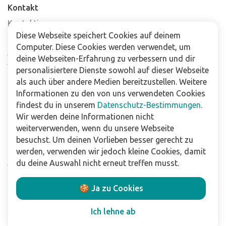
Kontakt
Kontaktiere uns
Diese Webseite speichert Cookies auf deinem
Häufig gestellte Fragen
Computer. Diese Cookies werden verwendet, um
Abonniere unseren Newsletter
deine Webseiten-Erfahrung zu verbessern und dir
Verkaufsstellen
personalisiertere Dienste sowohl auf dieser Webseite
als auch über andere Medien bereitzustellen. Weitere
Informationen zu den von uns verwendeten Cookies
Für Unternehmen
findest du in unserem
Datenschutz-Bestimmungen
.
Downloads
Wir werden deine Informationen nicht
weiterverwenden, wenn du unsere Webseite
Impressum
besuchst. Um deinen Vorlieben besser gerecht zu
Datenschutzbestimmungen
werden, verwenden wir jedoch kleine Cookies, damit
Allgemeine Verkaufs- und Lieferbedingungen
du deine Auswahl nicht erneut treffen musst.
Haftungsausschluss
🍪 Ja zu Cookies
Folge uns
Ich lehne ab