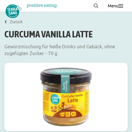
Menu
Über uns
NEU
Zurück
CURCUMA VANILLA LATTE
Wissenswertes
Produkte
Gewürzmischung für heiße Drinks und Gebäck, ohne
zugefügten Zucker - 70 g
FAQ
Rezepte
Kontakt
Downloads