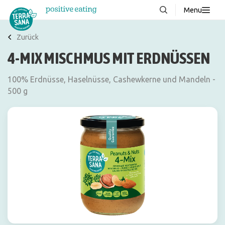
Menu
Über uns
NEU
Zurück
4-MIX MISCHMUS MIT ERDNÜSSEN
Wissenswertes
Produkte
100% Erdnüsse, Haselnüsse, Cashewkerne und Mandeln -
500 g
FAQ
Rezepte
Kontakt
Downloads