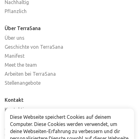
Nachhaltig
Pflanzlich
Über TerraSana
Über uns
Geschichte von TerraSana
Manifest
Meet the team
Arbeiten bei TerraSana
Stellenangebote
Kontakt
Kontaktiere uns
Diese Webseite speichert Cookies auf deinem
Häufig gestellte Fragen
Computer. Diese Cookies werden verwendet, um
Abonniere unseren Newsletter
deine Webseiten-Erfahrung zu verbessern und dir
Verkaufsstellen
personalisiertere Dienste sowohl auf dieser Webseite