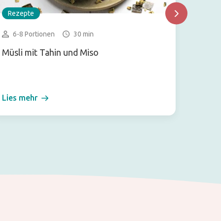
Rezepte
Rezep
6-8 Portionen
30 min
4 Po
Müsli mit Tahin und Miso
Algen
Lies mehr
Lies m