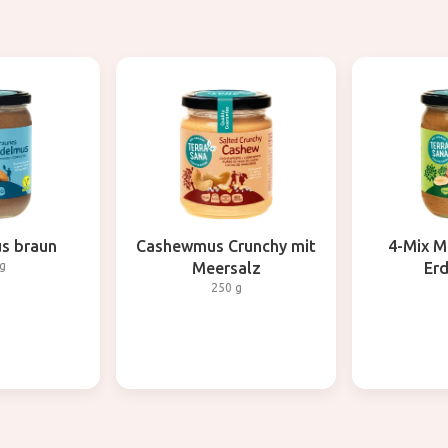
s braun
Cashewmus Crunchy mit
4-Mix M
g
Meersalz
Er
250 g