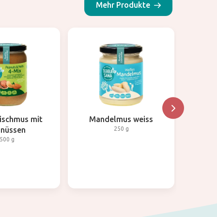
Mehr Produkte
ischmus mit
Mandelmus weiss
3-Mi
dnüssen
250 g
500 g