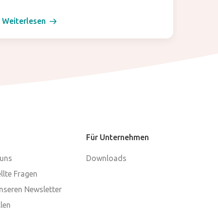
Weiterlesen
Weiter
Für Unternehmen
 uns
Downloads
llte Fragen
nseren Newsletter
len