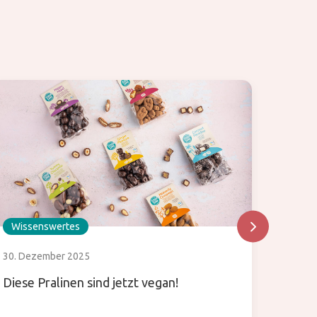
Wissenswertes
Wisse
30. Dezember 2025
30. Mai
Diese Pralinen sind jetzt vegan!
Japani
zwisc