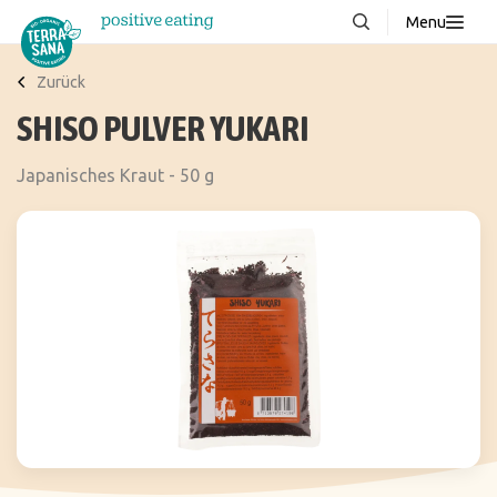
Menu
Über uns
NEU
Zurück
SHISO PULVER YUKARI
Wissenswertes
Produkte
Japanisches Kraut - 50 g
FAQ
Rezepte
Kontakt
Downloads