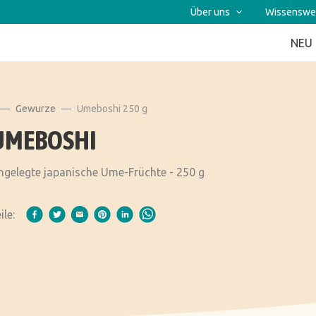
Über uns
Wissenswe
NEU
Gewurze
Umeboshi 250 g
UMEBOSHI
ngelegte japanische Ume-Früchte - 250 g
ile: