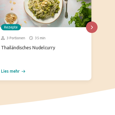
Rezepte
Rezep
3 Portionen
35 min
2 gr
Thailändisches Nudelcurry
Quinoa
Lies mehr
Lies m