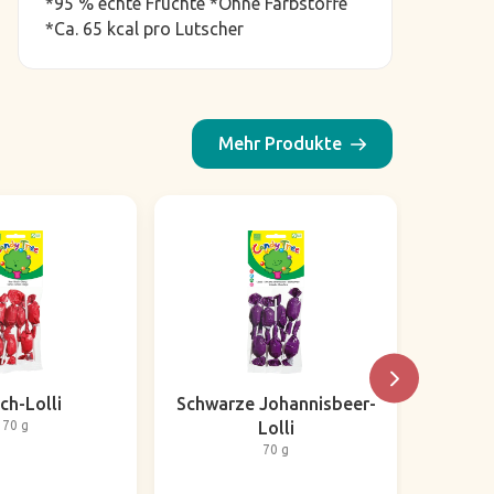
*95 % echte Früchte *Ohne Farbstoffe
*Ca. 65 kcal pro Lutscher
Mehr Produkte
ch-Lolli
Schwarze Johannisbeer-
70 g
Lolli
70 g