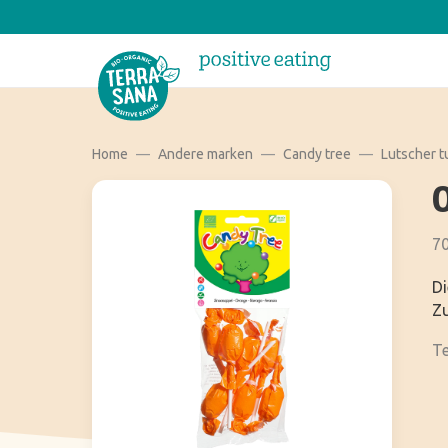
Home
Andere marken
Candy tree
Lutscher t
70
Di
Zu
Te