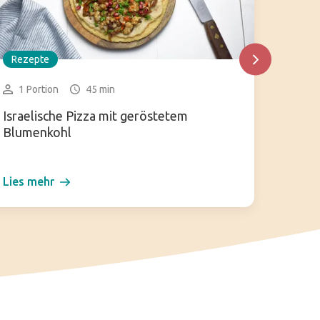
Rezepte
Rezep
1 Portion
45 min
1 gr
Israelische Pizza mit geröstetem
Ramen
Blumenkohl
Lies mehr
Lies m