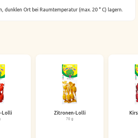
, dunklen Ort bei Raumtemperatur (max. 20 ° C) lagern.
-Lolli
Zitronen-Lolli
Kirs
g
70 g