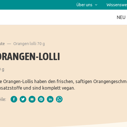
Über uns
Wissenswe
NEU
ute
Orangen lolli 70 g
ORANGEN-LOLLI
 g
e Orangen-Lollis haben den frischen, saftigen Orangengeschma
satzstoffe und sind komplett vegan.
ile: