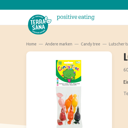
Home
Andere marken
Candy tree
Lutscher t
L
60
Ei
Te