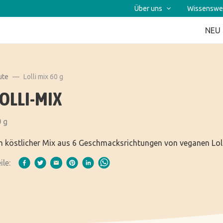
Über uns
Wissenswe
NEU
ute
Lolli mix 60 g
OLLI-MIX
 g
n köstlicher Mix aus 6 Geschmacksrichtungen von veganen Lolli
ile: