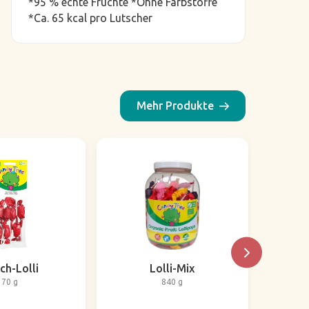
*95 % echte Früchte *Ohne Farbstoffe
*Ca. 65 kcal pro Lutscher
Mehr Produkte
ch-Lolli
Lolli-Mix
E
70 g
840 g