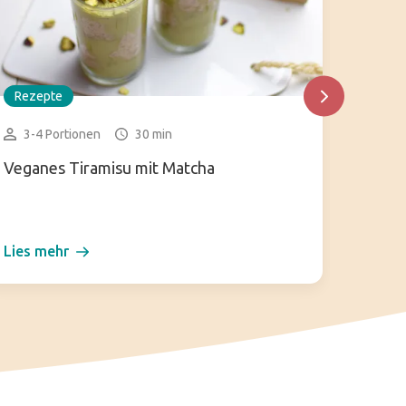
Rezepte
Rezep
3-4 Portionen
30 min
15-2
Veganes Tiramisu mit Matcha
Kuzum
Lies mehr
Lies m