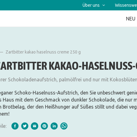
Über uns
Wissenswe
NEU
Zartbitter kakao haselnuss creme 250 g
ZARTBITTER KAKAO-HASELNUSS
rer Schokoladenaufstrich, palmölfrei und nur mit Kokosblüten
ganer Schoko-Haselnuss-Aufstrich, den Sie unbeschwert genie
s Haus mit dem Geschmack von dunkler Schokolade, die nur mi
n Brotbelag, der den Heißhunger auf Süßes stillt und dabei vegan
nem!
ile: