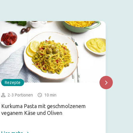
Rezepte
Rezep
2-3 Portionen
10 min
1 Po
Kurkuma Pasta mit geschmolzenem
Chia P
veganem Käse und Oliven
Nussm