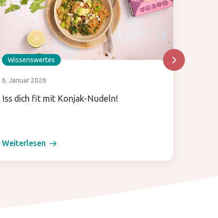
Wissenswertes
Wisse
6. Januar 2026
24. Juli
Iss dich fit mit Konjak-Nudeln!
Was is
verwen
Küche
Weiterlesen
Weiter