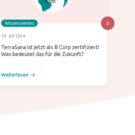
Wissenswertes
Wisse
29. Juli 2024
24. Juli
TerraSana ist jetzt als B Corp zertifiziert!
Was is
Was bedeutet das für die Zukunft?
verwen
Küche
Weiterlesen
Weiter