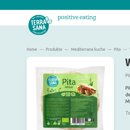
Home
Produkte
Mediterrane kuche
Pita
Pi
Pi
de
Mi
Te