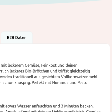
B2B Daten
n mit leckerem Gemüse, Feinkost und deinen
rlich leckeres Bio-Brötchen und triffst gleichzeitig
werden traditionell aus gesiebtem Vollkornweizenmehl
n schön knusprig. Perfekt mit Hummus und Pesto.
 mit etwas Wasser anfeuchten und 3 Minuten backen.
ten. Anschließend mit deinem Lieblingsaufstrich, Gemüse