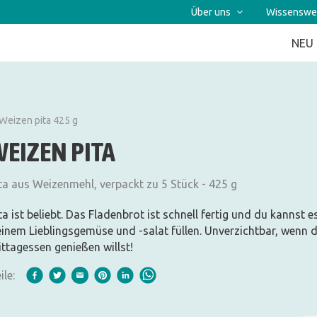
Über uns
Wissenswe
NEU
Weizen pita 425 g
WEIZEN PITA
ta aus Weizenmehl, verpackt zu 5 Stück - 425 g
ta ist beliebt. Das Fladenbrot ist schnell fertig und du kanns
inem Lieblingsgemüse und -salat füllen. Unverzichtbar, wenn 
ttagessen genießen willst!
ile: