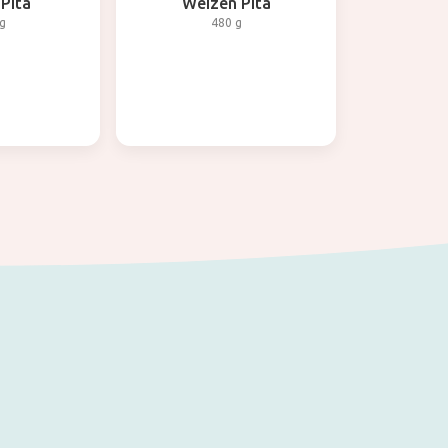
 Pita
Weizen Pita
g
480 g